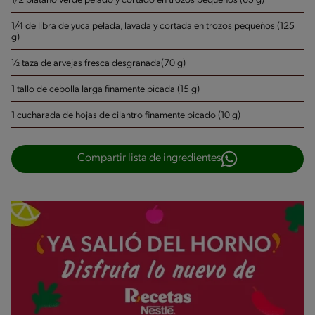
1/2 plátano verde pelado y cortado en trozos pequeños (65 g)
1/4 de libra de yuca pelada, lavada y cortada en trozos pequeños (125
g)
½ taza de arvejas fresca desgranada(70 g)
1 tallo de cebolla larga finamente picada (15 g)
1 cucharada de hojas de cilantro finamente picado (10 g)
Compartir lista de ingredientes