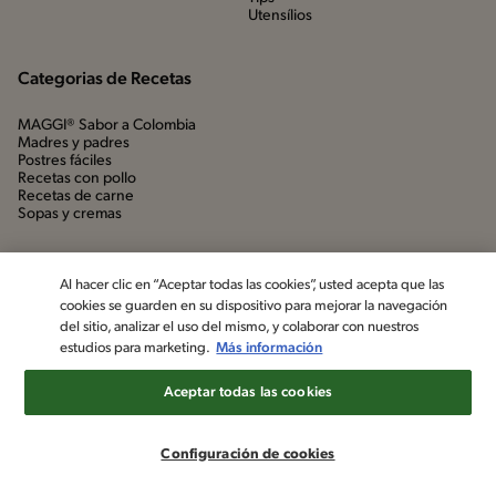
Utensílios
Categorias de Recetas
MAGGI® Sabor a Colombia
Madres y padres
Postres fáciles
Recetas con pollo
Recetas de carne
Sopas y cremas
Al hacer clic en “Aceptar todas las cookies”, usted acepta que las
cookies se guarden en su dispositivo para mejorar la navegación
del sitio, analizar el uso del mismo, y colaborar con nuestros
estudios para marketing.
Más información
Aceptar todas las cookies
©2022, Nestlé. Marcas registradas por Société dels Produits Nestlé,
S.A. Vevey (Suiza)
Configuración de cookies
Aviso de privacidad
Política de datos personales
Términos y condiciones
Configuración de cookies