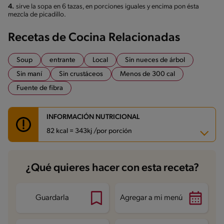
4.
sirve la sopa en 6 tazas, en porciones iguales y encima pon ésta
mezcla de picadillo.
Recetas de Cocina Relacionadas
Soup
entrante
Local
Sin nueces de árbol
Sin maní
Sin crustáceos
Menos de 300 cal
Fuente de fibra
INFORMACIÓN NUTRICIONAL
82 kcal = 343kj /por porción
Carbohidratos
17 g
¿Qué quieres hacer con esta receta?
Energía
82 kcal
Grasas
1 g
Fibra
1.3 g
Proteína
2 g
Guardarla
Agregar a mi menú
Grasas saturadas
0 g
Sodio
499.1 mg