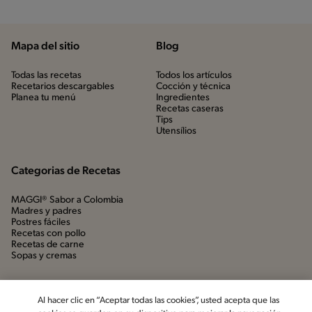
Mapa del sitio
Blog
Todas las recetas
Todos los artículos
Recetarios descargables
Cocción y técnica
Planea tu menú
Ingredientes
Recetas caseras
Tips
Utensílios
Categorias de Recetas
MAGGI® Sabor a Colombia
Madres y padres
Postres fáciles
Recetas con pollo
Recetas de carne
Sopas y cremas
Al hacer clic en “Aceptar todas las cookies”, usted acepta que las