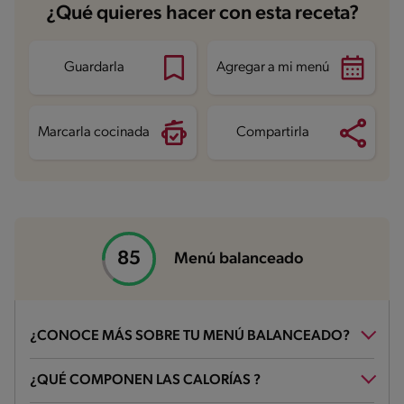
Carbohidratos
15.7 g
¿Qué quieres hacer con esta receta?
Energía
331.2 kcal
Grasas
17.8 g
Fibra
3.5 g
Proteína
27.2 g
Guardarla
Agregar a mi menú
Grasas saturadas
3.8 g
Sodio
335.3 mg
Azúcares
10.4 g
Marcarla cocinada
Compartirla
Menú balanceado
¿CONOCE MÁS SOBRE TU MENÚ BALANCEADO?
¿Qué es un menú balanceado?
¿QUÉ COMPONEN LAS CALORÍAS ?
Un menú balanceado contiene alimentos de todos los grupos en