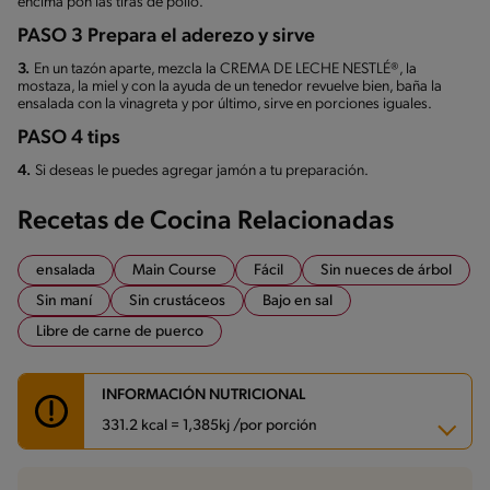
encima pon las tiras de pollo.
PASO 3 Prepara el aderezo y sirve
3.
En un tazón aparte, mezcla la CREMA DE LECHE NESTLÉ®, la
mostaza, la miel y con la ayuda de un tenedor revuelve bien, baña la
ensalada con la vinagreta y por último, sirve en porciones iguales.
PASO 4 tips
4.
Si deseas le puedes agregar jamón a tu preparación.
Recetas de Cocina Relacionadas
ensalada
Main Course
Fácil
Sin nueces de árbol
Sin maní
Sin crustáceos
Bajo en sal
Libre de carne de puerco
INFORMACIÓN NUTRICIONAL
331.2 kcal = 1,385kj /por porción