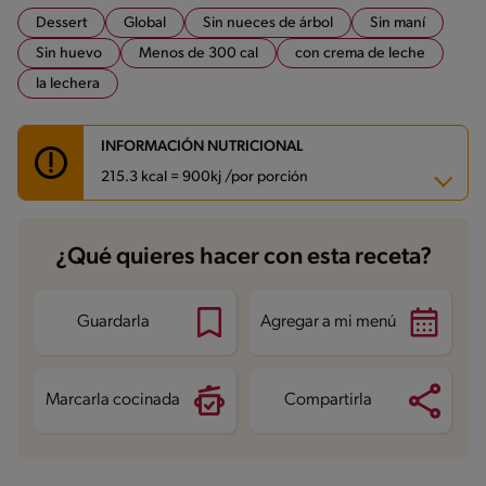
Dessert
Global
Sin nueces de árbol
Sin maní
Sin huevo
Menos de 300 cal
con crema de leche
la lechera
INFORMACIÓN NUTRICIONAL
215.3 kcal = 900kj /por porción
Carbohidratos
27.2 g
¿Qué quieres hacer con esta receta?
Energía
215.3 kcal
Grasas
10.7 g
Fibra
0.1 g
Proteína
3.5 g
Guardarla
Agregar a mi menú
Grasas saturadas
5.8 g
Sodio
135.7 mg
Azúcares
22.6 g
Marcarla cocinada
Compartirla