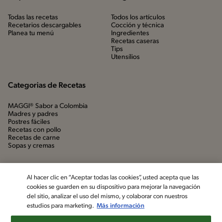
Todas las recetas
Todos los artículos
Recetarios descargables
Cocción y técnica
Planea tu menú
Ingredientes
Recetas caseras
Tips
Utensílios
Categorias de Recetas
MAGGI® Sabor a Colombia
Madres y padres
Postres fáciles
Recetas con pollo
Recetas de carne
Sopas y cremas
Al hacer clic en “Aceptar todas las cookies”, usted acepta que las
cookies se guarden en su dispositivo para mejorar la navegación
del sitio, analizar el uso del mismo, y colaborar con nuestros
estudios para marketing.
Más información