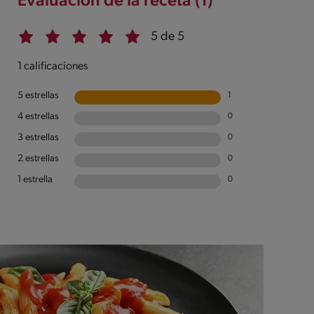
Evaluación de la receta (1)
5 de 5
1 calificaciones
5 estrellas
1
4 estrellas
0
3 estrellas
0
2 estrellas
0
1 estrella
0