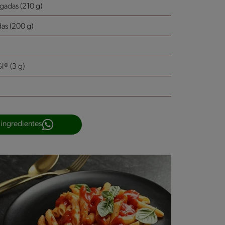
lgadas (210 g)
das (200 g)
® (3 g)
 ingredientes