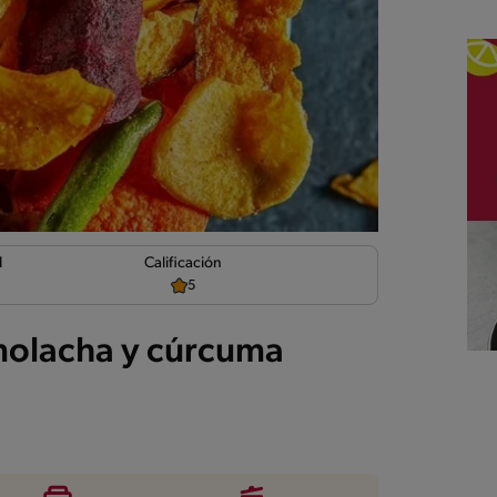
d
Calificación
5
molacha y cúrcuma