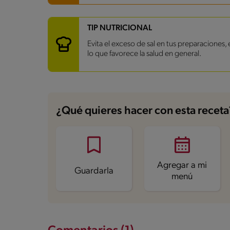
Carbohidratos
11 g
TIP NUTRICIONAL
Energía
110.4 kcal
Evita el exceso de sal en tus preparaciones,
Grasas
7.3 g
lo que favorece la salud en general.
Fibra
3.2 g
Proteína
1.4 g
Grasas saturadas
0.6 g
Sodio
194.2 mg
Azúcares
5.9 g
¿Qué quieres hacer con esta receta
Agregar a mi
Guardarla
menú