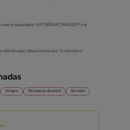
 cúrcuma, el sazonador NATURÍSIMO MAGGI® y el
n distribuidas. Lleva a horno por 15 minutos o
onadas
Amigos
Sin nueces de árbol
Sin maní