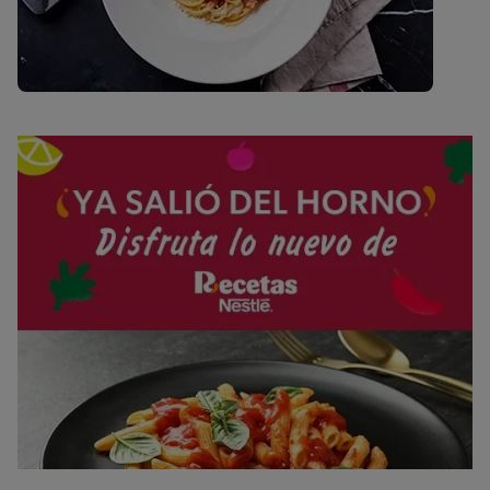
332g / 16%
Saturedfat
6g / 0%
Azúcares
0g / %
Sodio
587g / 0%
Salt
1.4g / %