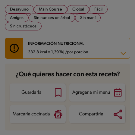
Desayuno
Main Course
Global
Fácil
Amigos
Sin nueces de árbol
Sin maní
Sin crustáceos
INFORMACIÓN NUTRICIONAL
332.8 kcal = 1,393kj /por porción
Carbohidratos
23.8 g
¿Qué quieres hacer con esta receta?
Energía
332.8 kcal
Grasas
20.4 g
Fibra
8.9 g
Proteína
15.2 g
Guardarla
Agregar a mi menú
Grasas saturadas
6.9 g
Sodio
587.7 mg
Marcarla cocinada
Compartirla