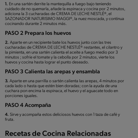
1.
En una sartén derrite la mantequilla a fuego bajo teniendo
cuidado de no quemarla, añade la espinaca y cocina por 2 minutos,
adiciona la 3 cucharadas de CREMA DE LECHE NESTLÉ®, el
SAZONADOR NATURISIMO MAGGI®, la nuez moscada, y continua
cocinando durante 2 minutos más.
PASO 2 Prepara los huevos
2.
Aparte en un recipiente bate los huevos junto con las tres
cucharadas de CREMA DE LECHE NESTLÉ® restantes, el cilantro y
la pimienta, en una sartén calienta el aceite a fuego medio por 3
minutos ; sofríe el tomate y la cebolla por 2 minutos, vierte los
huevos y cocina hasta lograr el punto deseado.
PASO 3 Calienta las arepas y ensambla
3.
Aparte en una parrilla o sartén calienta las arepas, 4 minutos por
cada lado o hasta que estén bien doradas; con la ayuda de una
cuchara pon encima la espinaca, el huevo y el aguacate todo en
porciones iguales.
PASO 4 Acompaña
4.
Sirve y acompaña estos deliciosos huevos con 1 taza de café y
fruta.
Recetas de Cocina Relacionadas