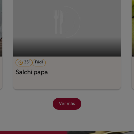
35'
Fácil
Salchi papa
Ver más