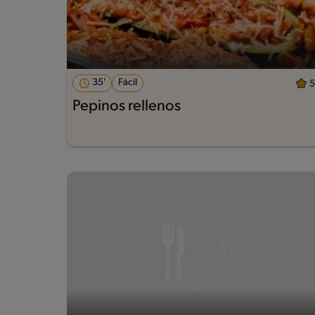
35'
Fácil
5
Pepinos rellenos