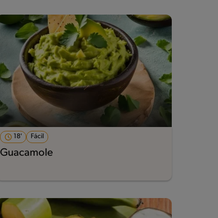
18'
Fácil
Guacamole