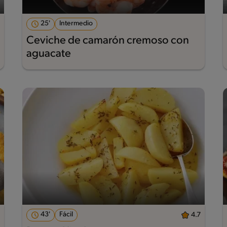
25'
Intermedio
Ceviche de camarón cremoso con
aguacate
43'
Fácil
4.7