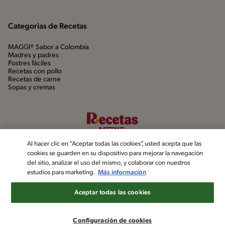
Categorias de Recetas
MAGGI® Sabor a Colombia
Madres y padres
Postres fáciles
Recetas con pollo
Recetas de carne
Sopas y cremas
Al hacer clic en “Aceptar todas las cookies”, usted acepta que las
cookies se guarden en su dispositivo para mejorar la navegación
del sitio, analizar el uso del mismo, y colaborar con nuestros
estudios para marketing.
Más información
©2022, Nestlé. Marcas registradas por Société dels Produits Nestlé,
S.A. Vevey (Suiza)
Aceptar todas las cookies
Aviso de privacidad
Política de datos personales
Términos y condiciones
Configuración de cookies
Configuración de cookies