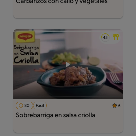
Garbanzos con callo y vegetales
80'
Fácil
5
Sobrebarriga en salsa criolla