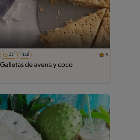
35'
Fácil
5
Galletas de avena y coco