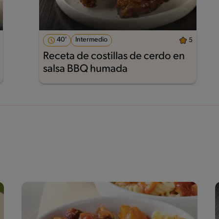
40'
Intermedio
5
Receta de costillas de cerdo en
salsa BBQ humada