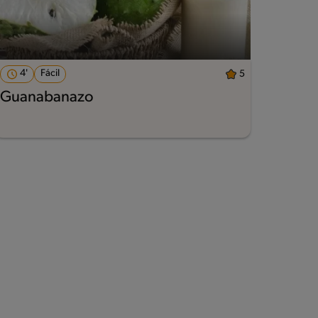
4'
Fácil
5
Guanabanazo