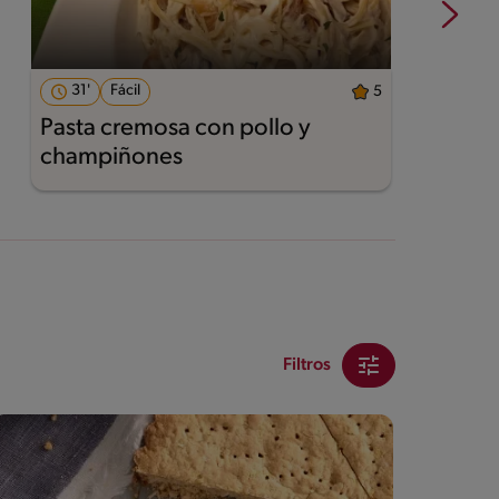
31'
Fácil
5
Pasta cremosa con pollo y
A
champiñones
Filtros