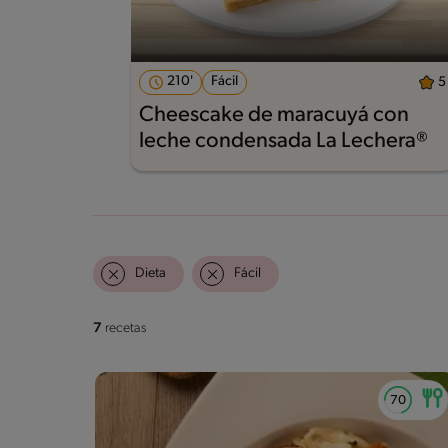
210'
Fácil
5
Cheescake de maracuyá con
leche condensada La Lechera®
Dieta
Fácil
7
recetas