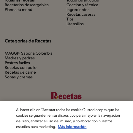
Todas las recetas
Todos los artículos
Recetarios descargables
Cocción y técnica
Planea tu menú
Ingredientes
Recetas caseras
Tips
Utensílios
Categorias de Recetas
MAGGI® Sabor a Colombia
Madres y padres
Postres fáciles
Recetas con pollo
Recetas de carne
Sopas y cremas
Al hacer clic en “Aceptar todas las cookies”, usted acepta que las
cookies se guarden en su dispositivo para mejorar la navegación
del sitio, analizar el uso del mismo, y colaborar con nuestros
estudios para marketing.
Más información
©2022, Nestlé. Marcas registradas por Société dels Produits Nestlé,