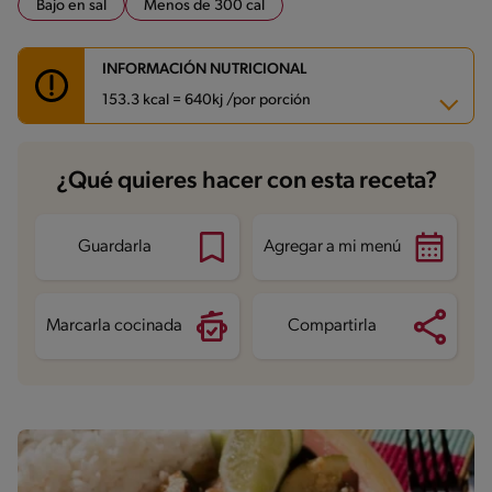
Bajo en sal
Menos de 300 cal
INFORMACIÓN NUTRICIONAL
153.3 kcal = 640kj /por porción
Carbohidratos
7 g
¿Qué quieres hacer con esta receta?
Energía
153.3 kcal
Grasas
4.9 g
Fibra
2.1 g
Proteína
21.7 g
Guardarla
Agregar a mi menú
Grasas saturadas
0.8 g
Sodio
347.2 mg
Azúcares
4.1 g
Marcarla cocinada
Compartirla