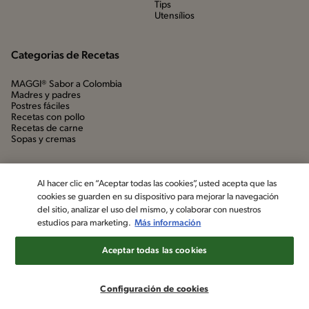
Tips
Utensílios
Categorias de Recetas
MAGGI® Sabor a Colombia
Madres y padres
Postres fáciles
Recetas con pollo
Recetas de carne
Sopas y cremas
Al hacer clic en “Aceptar todas las cookies”, usted acepta que las
cookies se guarden en su dispositivo para mejorar la navegación
del sitio, analizar el uso del mismo, y colaborar con nuestros
estudios para marketing.
Más información
Aceptar todas las cookies
©2022, Nestlé. Marcas registradas por Société dels Produits Nestlé,
S.A. Vevey (Suiza)
Configuración de cookies
Aviso de privacidad
Política de datos personales