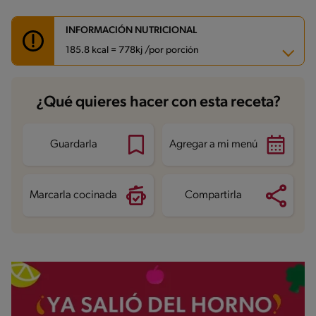
INFORMACIÓN NUTRICIONAL
185.8 kcal = 778kj /por porción
Carbohidratos
32.6 g
¿Qué quieres hacer con esta receta?
Energía
185.8 kcal
Grasas
2.8 g
Fibra
2.2 g
Proteína
8.3 g
Guardarla
Agregar a mi menú
Grasas saturadas
1.7 g
Sodio
494.6 mg
Azúcares
3.9 g
Marcarla cocinada
Compartirla