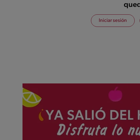
qued
Iniciar sesión