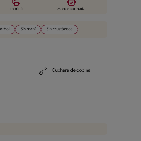
Imprimir
Marcar cocinada
 árbol
Sin maní
Sin crustáceos
Cuchara de cocina