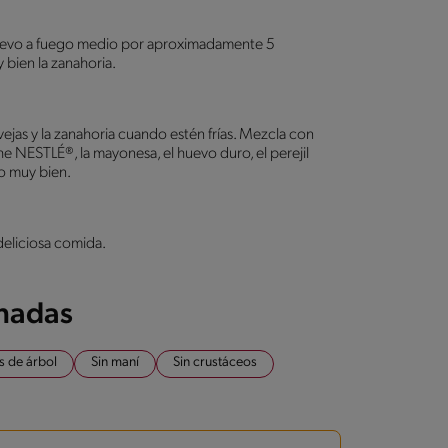
nuevo a fuego medio por aproximadamente 5
 bien la zanahoria.
vejas y la zanahoria cuando estén frías. Mezcla con
e NESTLÉ®, la mayonesa, el huevo duro, el perejil
o muy bien.
 deliciosa comida.
onadas
s de árbol
Sin maní
Sin crustáceos