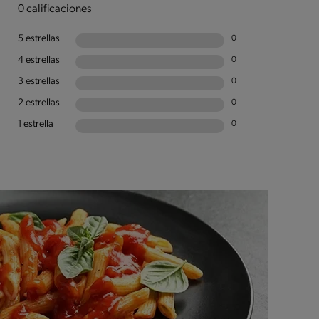
0 calificaciones
5 estrellas
0
4 estrellas
0
3 estrellas
0
2 estrellas
0
1 estrella
0