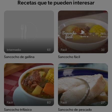
Recetas que te pueden interesar
Intermedio
65'
Fácil
35'
Sancocho de gallina
Sancocho fácil
Fácil
83'
Fácil
27'
Sancocho trifásico
Sancocho de pescado