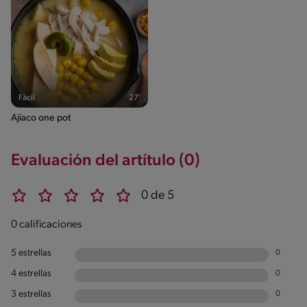
Fácil
27'
Ajiaco one pot
Evaluación del artítulo (0)
0 de 5
0 calificaciones
5 estrellas
0
4 estrellas
0
3 estrellas
0