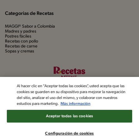
Categorias de Recetas
MAGGI® Sabor a Colombia
Madres y padres
Postres fáciles
Recetas con pollo
Recetas de carne
Sopas y cremas
Al hacer clic en “Aceptar todas las cookies”, usted acepta que las
cookies se guarden en su dispositivo para mejorar la navegación
del sitio, analizar el uso del mismo, y colaborar con nuestros
estudios para marketing.
Más información
©2022, Nestlé. Marcas registradas por Société dels Produits Nestlé,
S.A. Vevey (Suiza)
Aceptar todas las cookies
Aviso de privacidad
Política de datos personales
Términos y condiciones
Configuración de cookies
Configuración de cookies