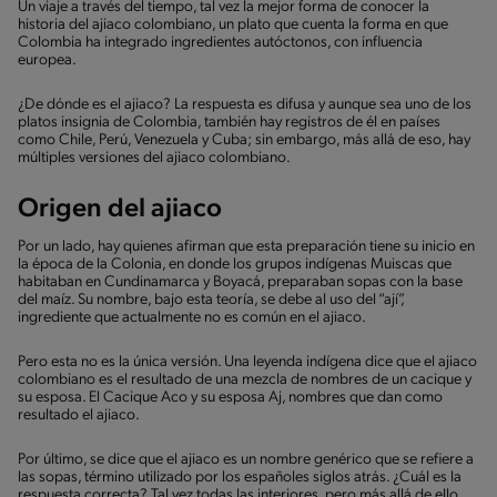
Un viaje a través del tiempo, tal vez la mejor forma de conocer la
historia del ajiaco colombiano, un plato que cuenta la forma en que
Colombia ha integrado ingredientes autóctonos, con influencia
europea.
¿De dónde es el ajiaco? La respuesta es difusa y aunque sea uno de los
platos insignia de Colombia, también hay registros de él en países
como Chile, Perú, Venezuela y Cuba; sin embargo, más allá de eso, hay
múltiples versiones del ajiaco colombiano.
Origen del ajiaco
Por un lado, hay quienes afirman que esta preparación tiene su inicio en
la época de la Colonia, en donde los grupos indígenas Muiscas que
habitaban en Cundinamarca y Boyacá, preparaban sopas con la base
del maíz. Su nombre, bajo esta teoría, se debe al uso del “ají”,
ingrediente que actualmente no es común en el ajiaco.
Pero esta no es la única versión. Una leyenda indígena dice que el ajiaco
colombiano es el resultado de una mezcla de nombres de un cacique y
su esposa. El Cacique Aco y su esposa Aj, nombres que dan como
resultado el ajiaco.
Por último, se dice que el ajiaco es un nombre genérico que se refiere a
las sopas, término utilizado por los españoles siglos atrás. ¿Cuál es la
respuesta correcta? Tal vez todas las interiores, pero más allá de ello,