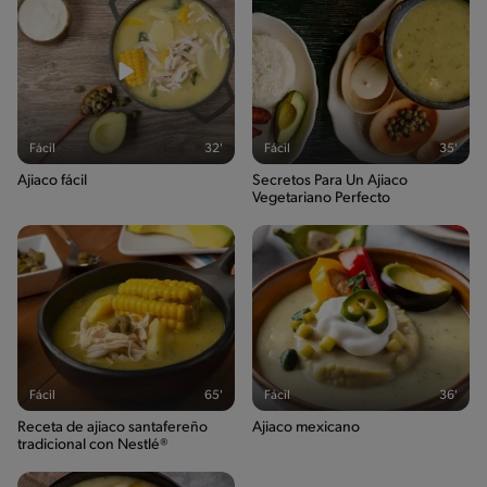
Fácil
32'
Fácil
35'
Ajiaco fácil
Secretos Para Un Ajiaco
Vegetariano Perfecto
Fácil
65'
Fácil
36'
Receta de ajiaco santafereño
Ajiaco mexicano
tradicional con Nestlé®