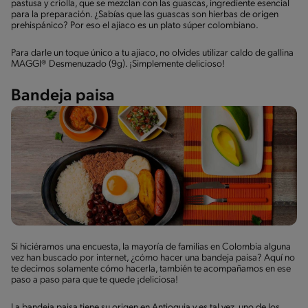
pastusa y criolla, que se mezclan con las guascas, ingrediente esencial
para la preparación. ¿Sabías que las guascas son hierbas de origen
prehispánico? Por eso el ajiaco es un plato súper colombiano.
Para darle un toque único a tu ajiaco, no olvides utilizar caldo de gallina
MAGGI® Desmenuzado (9g). ¡Simplemente delicioso!
Bandeja paisa
Si hiciéramos una encuesta, la mayoría de familias en Colombia alguna
vez han buscado por internet, ¿cómo hacer una bandeja paisa? Aquí no
te decimos solamente cómo hacerla, también te acompañamos en ese
paso a paso para que te quede ¡deliciosa!
La bandeja paisa tiene su origen en Antioquia y es tal vez, uno de los