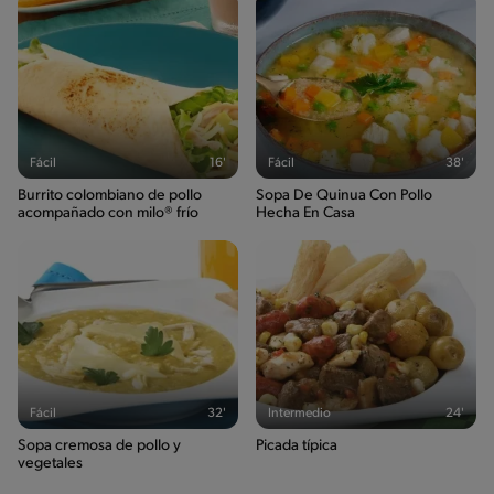
Fácil
16'
Fácil
38'
Burrito colombiano de pollo
Sopa De Quinua Con Pollo
acompañado con milo® frío
Hecha En Casa
Fácil
32'
Intermedio
24'
Sopa cremosa de pollo y
Picada típica
vegetales