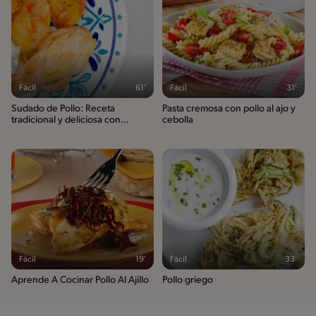
Fácil
61'
Fácil
31'
Sudado de Pollo: Receta
Pasta cremosa con pollo al ajo y
tradicional y deliciosa con
cebolla
Nestlé®
Fácil
19'
Fácil
33'
Aprende A Cocinar Pollo Al Ajillo
Pollo griego