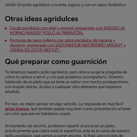
¡Voilà! Un pollo agridulce crocante, jugoso y con un sabor fantástico.
Otras ideas agridulces
Cerdo agridulce con miel y ajonjolí, preparado con JUGOSO AL
HORNO MAGGI® POLLO AL PIMENTÓN.
Pechuga de pavo rellena con salsa agridulce de naranja y
durazno, preparada con SAZONADOR NATURISIMO MAGGI® y
CREMA DE LECHE NESTLÉ®.
Qué preparar como guarnición
Ya tenemos nuestro pollo agridulce, pero ahora surge la pregunta de
cómo lo vamos a servir y con qué podemos acompañarlo. Estamos
hablando de un plato que ya tiene un sabor con mucho protagonismo,
con toques dulces, ácidos y cualquier otro elemento que hayamos
añadido.
Por eso, es mejor pensar en algo sencillo. La respuesta es muy fácil:
arroz blanco
, que también queda muy bien como presentación al tener
un color que aún no habíamos usado.
Al momento de servirlo, podemos repartir el arroz en un plato,
prácticamente que cubra toda la superficie, esta es la cama de nuestro
pollo agridulce, que vamos a poner encima. Al final, unos trozos de