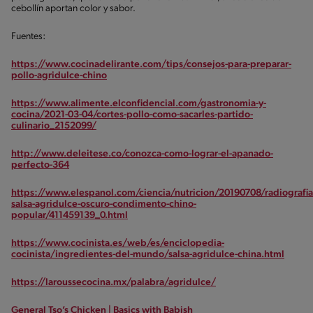
cebollín aportan color y sabor.
Fuentes:
https://www.cocinadelirante.com/tips/consejos-para-preparar-
pollo-agridulce-chino
https://www.alimente.elconfidencial.com/gastronomia-y-
cocina/2021-03-04/cortes-pollo-como-sacarles-partido-
culinario_2152099/
http://www.deleitese.co/conozca-como-lograr-el-apanado-
perfecto-364
https://www.elespanol.com/ciencia/nutricion/20190708/radiografia
salsa-agridulce-oscuro-condimento-chino-
popular/411459139_0.html
https://www.cocinista.es/web/es/enciclopedia-
cocinista/ingredientes-del-mundo/salsa-agridulce-china.html
https://laroussecocina.mx/palabra/agridulce/
General Tso’s Chicken | Basics with Babish