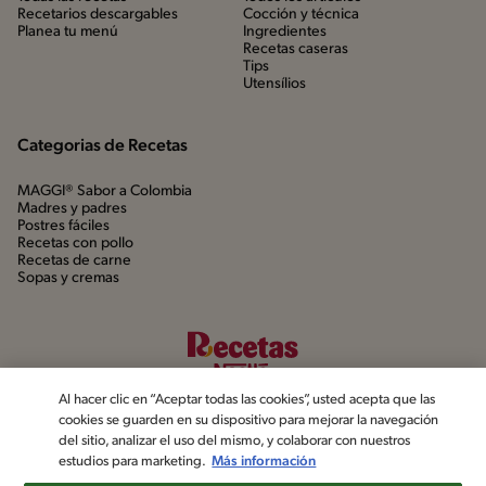
Recetarios descargables
Cocción y técnica
Planea tu menú
Ingredientes
Recetas caseras
Tips
Utensílios
Categorias de Recetas
MAGGI® Sabor a Colombia
Madres y padres
Postres fáciles
Recetas con pollo
Recetas de carne
Sopas y cremas
Al hacer clic en “Aceptar todas las cookies”, usted acepta que las
cookies se guarden en su dispositivo para mejorar la navegación
del sitio, analizar el uso del mismo, y colaborar con nuestros
estudios para marketing.
Más información
©2022, Nestlé. Marcas registradas por Société dels Produits Nestlé,