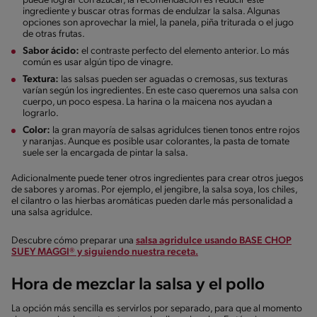
puede lograr con azúcar, la recomendación es reducir este
ingrediente y buscar otras formas de endulzar la salsa. Algunas
opciones son aprovechar la miel, la panela, piña triturada o el jugo
de otras frutas.
Sabor ácido:
el contraste perfecto del elemento anterior. Lo más
común es usar algún tipo de vinagre.
Textura:
las salsas pueden ser aguadas o cremosas, sus texturas
varían según los ingredientes. En este caso queremos una salsa con
cuerpo, un poco espesa. La harina o la maicena nos ayudan a
lograrlo.
Color:
la gran mayoría de salsas agridulces tienen tonos entre rojos
y naranjas. Aunque es posible usar colorantes, la pasta de tomate
suele ser la encargada de pintar la salsa.
Adicionalmente puede tener otros ingredientes para crear otros juegos
de sabores y aromas. Por ejemplo, el jengibre, la salsa soya, los chiles,
el cilantro o las hierbas aromáticas pueden darle más personalidad a
una salsa agridulce.
Descubre cómo preparar una
salsa agridulce usando BASE CHOP
SUEY MAGGI® y siguiendo nuestra receta.
Hora de mezclar la salsa y el pollo
La opción más sencilla es servirlos por separado, para que al momento