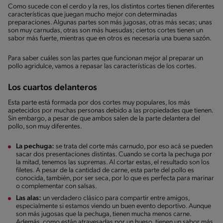
Como sucede con el cerdo y la res, los distintos cortes tienen diferentes
características que juegan mucho mejor con determinadas
preparaciones. Algunas partes son más jugosas, otras más secas; unas
son muy carnudas, otras son más huesudas; ciertos cortes tienen un
sabor más fuerte, mientras que en otros es necesaria una buena sazón.
Para saber cuáles son las partes que funcionan mejor al preparar un
pollo agridulce, vamos a repasar las características de los cortes.
Los cuartos delanteros
Esta parte está formada por dos cortes muy populares, los más
apetecidos por muchas personas debido a las propiedades que tienen.
Sin embargo, a pesar de que ambos salen de la parte delantera del
pollo, son muy diferentes.
La pechuga:
se trata del corte más carnudo, por eso acá se pueden
sacar dos presentaciones distintas. Cuando se corta la pechuga por
la mitad, tenemos las supremas. Al cortar estas, el resultado son los
filetes. A pesar de la cantidad de carne, esta parte del pollo es
conocida, también, por ser seca, por lo que es perfecta para marinar
o complementar con salsas.
Las alas:
un verdadero clásico para compartir entre amigos,
especialmente si estamos viendo un buen evento deportivo. Aunque
son más jugosas que la pechuga, tienen mucha menos carne.
Además, como están atravesadas por un hueso, tienen un sabor más