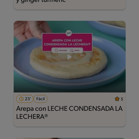
y ginger turmeric
23'
Fácil
5
Arepa con LECHE CONDENSADA LA
LECHERA®