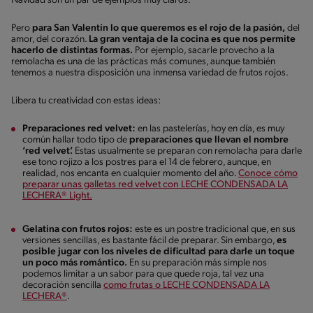
Navidad son un par de ejemplos muy claros.
Pero
para San Valentín lo que queremos es el rojo de la pasión,
del
amor, del corazón.
La gran ventaja de la cocina es que nos permite
hacerlo de distintas formas.
Por ejemplo, sacarle provecho a la
remolacha es una de las prácticas más comunes, aunque también
tenemos a nuestra disposición una inmensa variedad de frutos rojos.
Libera tu creatividad con estas ideas:
Preparaciones red velvet:
en las pastelerías, hoy en día, es muy
común hallar todo tipo de
preparaciones que llevan el nombre
‘red velvet’.
Estas usualmente se preparan con remolacha para darle
ese tono rojizo a los postres para el 14 de febrero, aunque, en
realidad, nos encanta en cualquier momento del año.
Conoce cómo
preparar unas galletas red velvet con LECHE CONDENSADA LA
LECHERA® Light.
Gelatina con frutos rojos:
este es un postre tradicional que, en sus
versiones sencillas, es bastante fácil de preparar. Sin embargo,
es
posible jugar con los niveles de dificultad para darle un toque
un poco más romántico.
En su preparación más simple nos
podemos limitar a un sabor para que quede roja, tal vez una
decoración sencilla
como frutas o LECHE CONDENSADA LA
LECHERA®
.