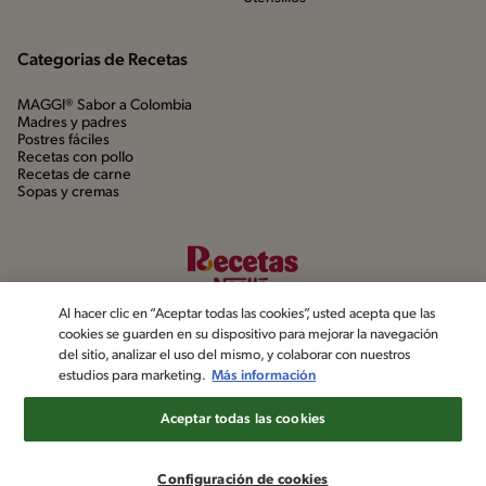
Categorias de Recetas
MAGGI® Sabor a Colombia
Madres y padres
Postres fáciles
Recetas con pollo
Recetas de carne
Sopas y cremas
Al hacer clic en “Aceptar todas las cookies”, usted acepta que las
cookies se guarden en su dispositivo para mejorar la navegación
del sitio, analizar el uso del mismo, y colaborar con nuestros
estudios para marketing.
Más información
©2022, Nestlé. Marcas registradas por Société dels Produits Nestlé,
S.A. Vevey (Suiza)
Aceptar todas las cookies
Aviso de privacidad
Política de datos personales
Términos y condiciones
Configuración de cookies
Configuración de cookies