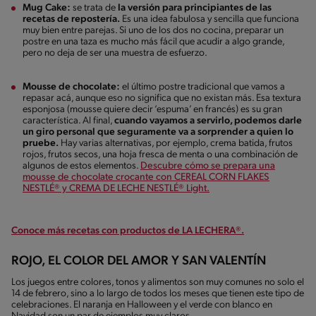
Mug Cake:
se trata de
la versión para principiantes de las
recetas de repostería.
Es una idea fabulosa y sencilla que funciona
muy bien entre parejas. Si uno de los dos no cocina, preparar un
postre en una taza es mucho más fácil que acudir a algo grande,
pero no deja de ser una muestra de esfuerzo.
Mousse de chocolate:
el último postre tradicional que vamos a
repasar acá, aunque eso no significa que no existan más. Esa textura
esponjosa (mousse quiere decir ‘espuma’ en francés) es su gran
característica. Al final,
cuando vayamos a servirlo, podemos darle
un giro personal que seguramente va a sorprender a quien lo
pruebe.
Hay varias alternativas, por ejemplo, crema batida, frutos
rojos, frutos secos, una hoja fresca de menta o una combinación de
algunos de estos elementos.
Descubre cómo se prepara una
mousse de chocolate crocante con CEREAL CORN FLAKES
NESTLÉ® y CREMA DE LECHE NESTLÉ® Light.
Conoce más recetas con productos de LA LECHERA®.
ROJO, EL COLOR DEL AMOR Y SAN VALENTÍN
Los juegos entre colores, tonos y alimentos son muy comunes no solo el
14 de febrero, sino a lo largo de todos los meses que tienen este tipo de
celebraciones. El naranja en Halloween y el verde con blanco en