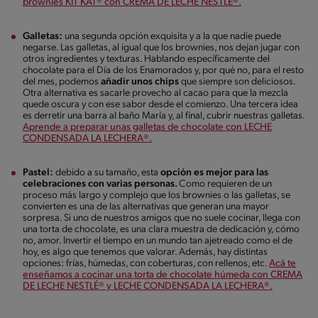
brownies KIT KAT® con CREMA DE LECHE NESTLE®.
Galletas:
una segunda opción exquisita y a la que nadie puede
negarse. Las galletas, al igual que los brownies, nos dejan jugar con
otros ingredientes y texturas. Hablando específicamente del
chocolate para el Día de los Enamorados y, por qué no, para el resto
del mes, podemos
añadir unos chips
que siempre son deliciosos.
Otra alternativa es sacarle provecho al cacao para que la mezcla
quede oscura y con ese sabor desde el comienzo. Una tercera idea
es derretir una barra al baño María y, al final, cubrir nuestras galletas.
Aprende a preparar unas galletas de chocolate con LECHE
CONDENSADA LA LECHERA®.
Pastel:
debido a su tamaño, esta
opción es mejor para las
celebraciones con varias personas.
Como requieren de un
proceso más largo y complejo que los brownies o las galletas, se
convierten es una de las alternativas que generan una mayor
sorpresa. Si uno de nuestros amigos que no suele cocinar, llega con
una torta de chocolate, es una clara muestra de dedicación y, cómo
no, amor. Invertir el tiempo en un mundo tan ajetreado como el de
hoy, es algo que tenemos que valorar. Además, hay distintas
opciones: frías, húmedas, con coberturas, con rellenos, etc.
Acá te
enseñamos a cocinar una torta de chocolate húmeda con CREMA
DE LECHE NESTLÉ® y LECHE CONDENSADA LA LECHERA®.