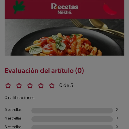
Evaluación del artítulo (0)
0 de 5
0 calificaciones
5 estrellas
0
4 estrellas
0
3 estrellas
0