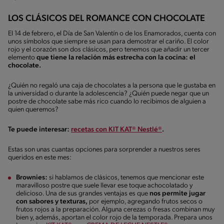
LOS CLÁSICOS DEL ROMANCE CON CHOCOLATE
El 14 de febrero, el Día de San Valentín o de los Enamorados, cuenta con
unos símbolos que siempre se usan para demostrar el cariño. El color
rojo y el corazón son dos clásicos, pero tenemos que añadir un tercer
elemento
que tiene la relación más estrecha con la cocina: el
chocolate.
¿Quién no regaló una caja de chocolates a la persona que le gustaba en
la universidad o durante la adolescencia? ¿Quién puede negar que un
postre de chocolate sabe más rico cuando lo recibimos de alguien a
quien queremos?
Te puede interesar:
recetas con KIT KAT® Nestlé®
.
Estas son unas cuantas opciones para sorprender a nuestros seres
queridos en este mes:
Brownies:
si hablamos de clásicos, tenemos que mencionar este
maravilloso postre que suele llevar ese toque achocolatado y
delicioso. Una de sus grandes ventajas es que
nos permite jugar
con sabores y texturas,
por ejemplo, agregando frutos secos o
frutos rojos a la preparación. Alguna cerezas o fresas combinan muy
bien y, además, aportan el color rojo de la temporada. Prepara unos