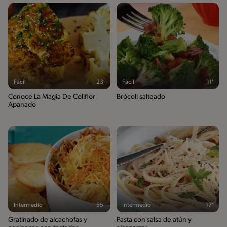
Fácil
23'
Fácil
11'
Conoce La Magia De Coliflor
Brócoli salteado
Apanado
Intermedio
55'
Intermedio
17'
Gratinado de alcachofas y
Pasta con salsa de atún y