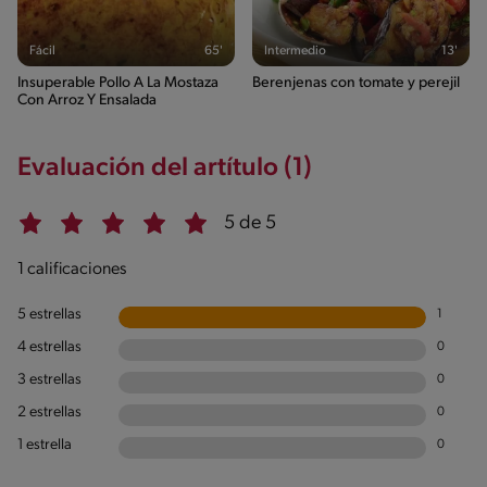
Fácil
65'
Intermedio
13'
Insuperable Pollo A La Mostaza
Berenjenas con tomate y perejil
Con Arroz Y Ensalada
Evaluación del artítulo (1)
5 de 5
1 calificaciones
5 estrellas
1
4 estrellas
0
3 estrellas
0
2 estrellas
0
1 estrella
0