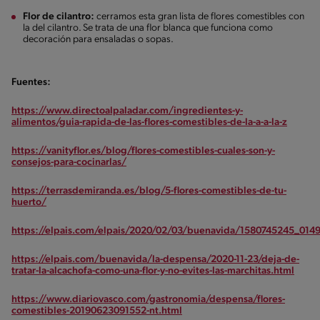
Flor de cilantro:
cerramos esta gran lista de flores comestibles con
la del cilantro. Se trata de una flor blanca que funciona como
decoración para ensaladas o sopas.
Fuentes:
https://www.directoalpaladar.com/ingredientes-y-
alimentos/guia-rapida-de-las-flores-comestibles-de-la-a-a-la-z
https://vanityflor.es/blog/flores-comestibles-cuales-son-y-
consejos-para-cocinarlas/
https://terrasdemiranda.es/blog/5-flores-comestibles-de-tu-
huerto/
https://elpais.com/elpais/2020/02/03/buenavida/1580745245_014
https://elpais.com/buenavida/la-despensa/2020-11-23/deja-de-
tratar-la-alcachofa-como-una-flor-y-no-evites-las-marchitas.html
https://www.diariovasco.com/gastronomia/despensa/flores-
comestibles-20190623091552-nt.html