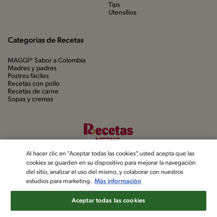
Tips
Utensílios
Categorias de Recetas
MAGGI® Sabor a Colombia
Madres y padres
Postres fáciles
Recetas con pollo
Recetas de carne
Sopas y cremas
Al hacer clic en “Aceptar todas las cookies”, usted acepta que las
cookies se guarden en su dispositivo para mejorar la navegación
del sitio, analizar el uso del mismo, y colaborar con nuestros
estudios para marketing.
Más información
©2022, Nestlé. Marcas registradas por Société dels Produits Nestlé,
S.A. Vevey (Suiza)
Aceptar todas las cookies
Aviso de privacidad
Política de datos personales