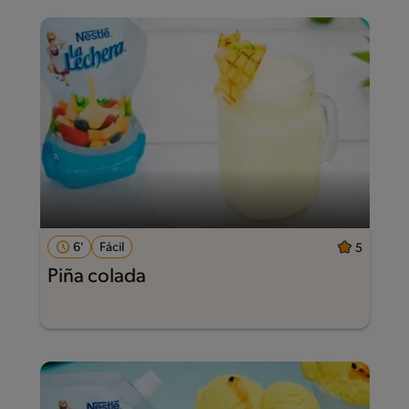
6'
Fácil
5
Piña colada