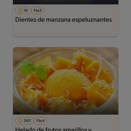
16'
Fácil
Dientes de manzana espeluznantes
245'
Fácil
Helado de frutos amarillos y