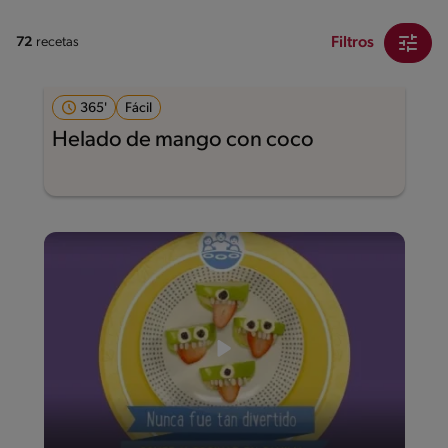
Filtros
72
recetas
365'
Fácil
Helado de mango con coco