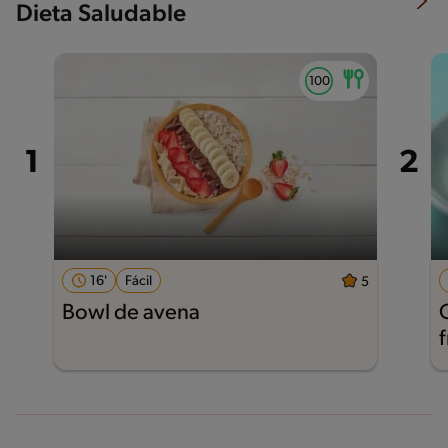
Dieta Saludable
16'
Fácil
5
Bowl de avena
f