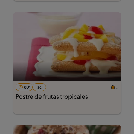
80'
Fácil
5
Postre de frutas tropicales