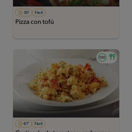
30'
Fácil
Pizza con tofú
67'
Fácil