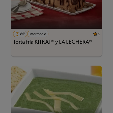
85'
Intermedio
5
Torta fría KITKAT® y LA LECHERA®