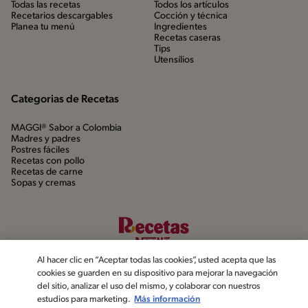
Todas las recetas
Todos los artículos
Recetarios descargables
Cocción y técnica
Planea tu menú
Ingredientes
Recetas caseras
Tips
Utensílios
Categorias de Recetas
MAGGI® Sabor a Colombia
Madres y padres
Postres fáciles
Recetas con pollo
Recetas de carne
Sopas y cremas
Al hacer clic en “Aceptar todas las cookies”, usted acepta que las
cookies se guarden en su dispositivo para mejorar la navegación
del sitio, analizar el uso del mismo, y colaborar con nuestros
estudios para marketing.
Más información
©2022, Nestlé. Marcas registradas por Société dels Produits Nestlé,