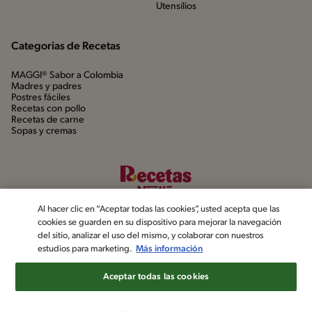
Utensílios
Categorias de Recetas
MAGGI® Sabor a Colombia
Madres y padres
Postres fáciles
Recetas con pollo
Recetas de carne
Sopas y cremas
Al hacer clic en “Aceptar todas las cookies”, usted acepta que las
cookies se guarden en su dispositivo para mejorar la navegación
del sitio, analizar el uso del mismo, y colaborar con nuestros
estudios para marketing.
Más información
©2022, Nestlé. Marcas registradas por Société dels Produits Nestlé,
S.A. Vevey (Suiza)
Aceptar todas las cookies
Aviso de privacidad
Política de datos personales
Términos y condiciones
Configuración de cookies