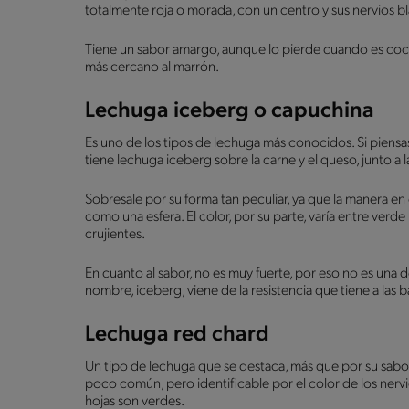
totalmente roja o morada, con un centro y sus nervios b
Tiene un sabor amargo, aunque lo pierde cuando es cocin
más cercano al marrón.
Lechuga iceberg o capuchina
Es uno de los tipos de lechuga más conocidos. Si pien
tiene lechuga iceberg sobre la carne y el queso, junto a la
Sobresale por su forma tan peculiar, ya que la manera en
como una esfera. El color, por su parte, varía entre verde
crujientes.
En cuanto al sabor, no es muy fuerte, por eso no es una de
nombre, iceberg, viene de la resistencia que tiene a las 
Lechuga red chard
Un tipo de lechuga que se destaca, más que por su sabor, 
poco común, pero identificable por el color de los nervios
hojas son verdes.