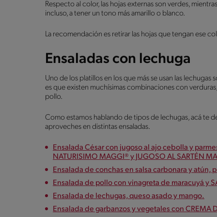
Respecto al color, las hojas externas son verdes, mientra
incluso, a tener un tono más amarillo o blanco.
La recomendación es retirar las hojas que tengan ese co
Ensaladas con lechuga
Uno de los platillos en los que más se usan las lechugas 
es que existen muchísimas combinaciones con verduras, f
pollo.
Como estamos hablando de tipos de lechugas, acá te dej
aproveches en distintas ensaladas.
Ensalada César con jugoso al ajo cebolla y par
NATURISIMO MAGGI® y JUGOSO AL SARTÉN MA
Ensalada de conchas en salsa carbonara y atú
Ensalada de pollo con vinagreta de maracuy
Ensalada de lechugas, queso asado y mango.
Ensalada de garbanzos y vegetales con CREMA 