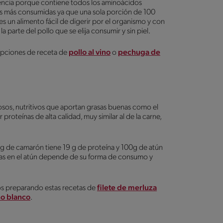
lencia porque contiene todos los aminoácidos
nas más consumidas ya que una sola porción de 100
 un alimento fácil de digerir por el organismo y con
parte del pollo que se elija consumir y sin piel.
 opciones de receta de
pollo al vino
o
pechuga de
osos, nutritivos que aportan grasas buenas como el
oteínas de alta calidad, muy similar al de la carne,
 g de camarón tiene 19 g de proteína y 100g de atún
nas en el atún depende de su forma de consumo y
os preparando estas recetas de
filete de merluza
ino blanco
.