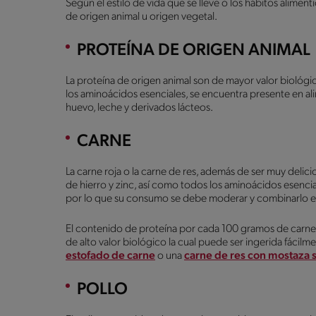
Según el estilo de vida que se lleve o los hábitos aliment
de origen animal u origen vegetal.
PROTEÍNA DE ORIGEN ANIMAL
La proteína de origen animal son de mayor valor biológi
los aminoácidos esenciales, se encuentra presente en al
huevo, leche y derivados lácteos.
CARNE
La carne roja o la carne de res, además de ser muy delici
de hierro y zinc, así como todos los aminoácidos esencia
por lo que su consumo se debe moderar y combinarlo en
El contenido de proteína por cada 100 gramos de carn
de alto valor biológico la cual puede ser ingerida fáci
estofado de carne
o una
carne de res con mostaza s
POLLO