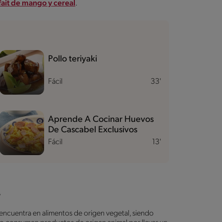
fait de mango y cereal
.
Pollo teriyaki
Fácil
33'
Aprende A Cocinar Huevos
De Cascabel Exclusivos
Fácil
13'
L
 encuentra en alimentos de origen vegetal, siendo