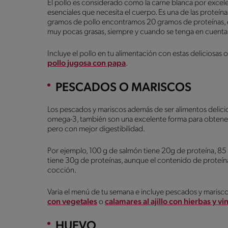
El pollo es considerado como la carne blanca por exce
esenciales que necesita el cuerpo. Es una de las proteí
gramos de pollo encontramos 20 gramos de proteínas, es
muy pocas grasas, siempre y cuando se tenga en cuenta la 
Incluye el pollo en tu alimentación con estas deliciosas
pollo jugosa con papa
.
PESCADOS O MARISCOS
Los pescados y mariscos además de ser alimentos delici
omega-3, también son una excelente forma para obtener pr
pero con mejor digestibilidad.
Por ejemplo, 100 g de salmón tiene 20g de proteína, 85
tiene 30g de proteínas, aunque el contenido de proteí
cocción.
Varia el menú de tu semana e incluye pescados y marisc
con vegetales
o
calamares al ajillo con hierbas y v
HUEVO