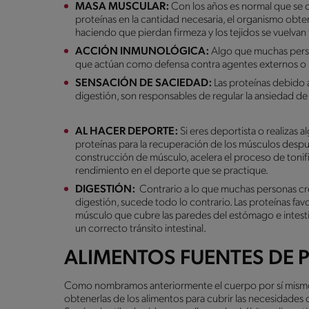
MASA MUSCULAR:
Con los años es normal que se d
proteínas en la cantidad necesaria, el organismo obten
haciendo que pierdan firmeza y los tejidos se vuelvan 
ACCIÓN INMUNOLÓGICA:
Algo que muchas perso
que actúan como defensa contra agentes externos o i
SENSACIÓN DE SACIEDAD:
Las proteínas debido a
digestión, son responsables de regular la ansiedad de
AL HACER DEPORTE:
Si eres deportista o realizas
proteínas para la recuperación de los músculos despu
construcción de músculo, acelera el proceso de tonif
rendimiento en el deporte que se practique.
DIGESTIÓN:
Contrario a lo que muchas personas cr
digestión, sucede todo lo contrario. Las proteínas fa
músculo que cubre las paredes del estómago e intest
un correcto tránsito intestinal.
ALIMENTOS FUENTES DE 
Como nombramos anteriormente el cuerpo por sí mismo
obtenerlas de los alimentos para cubrir las necesidades 