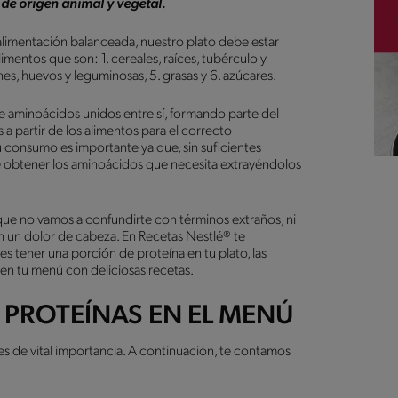
de origen animal y vegetal.
limentación balanceada, nuestro plato debe estar
ntos que son: 1. cereales, raíces, tubérculo y
rnes, huevos y leguminosas, 5. grasas y 6. azúcares.
e aminoácidos unidos entre sí, formando parte del
 partir de los alimentos para el correcto
 consumo es importante ya que, sin suficientes
e obtener los aminoácidos que necesita extrayéndolos
e no vamos a confundirte con términos extraños, ni
n un dolor de cabeza. En Recetas Nestlé® te
es tener una porción de proteína en tu plato, las
 en tu menú con deliciosas recetas.
 PROTEÍNAS EN EL MENÚ
 es de vital importancia. A continuación, te contamos