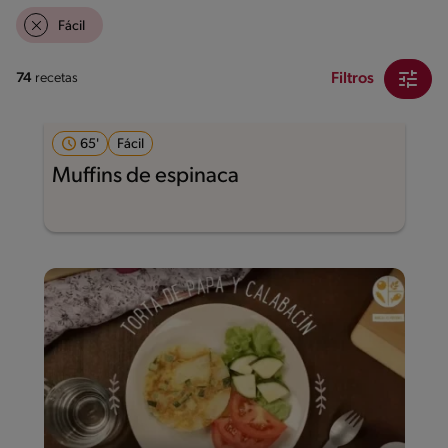
Fácil
Filtros
74
recetas
65'
Fácil
Muffins de espinaca