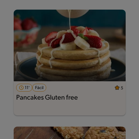
11'
Fácil
5
Pancakes Gluten free