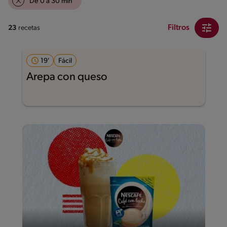
De 0 a 30 min
Filtros
23
recetas
19'
Fácil
Arepa con queso