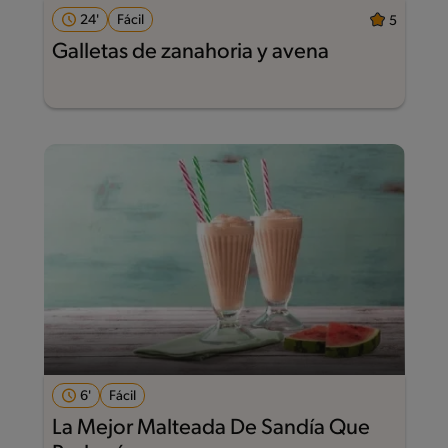
24'
Fácil
5
Galletas de zanahoria y avena
6'
Fácil
La Mejor Malteada De Sandía Que