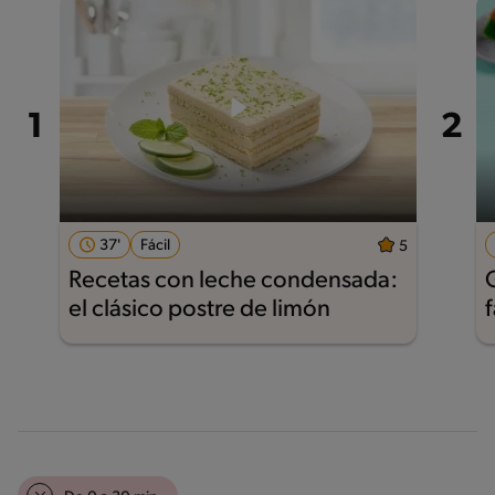
37'
Fácil
5
Recetas con leche condensada:
el clásico postre de limón
f