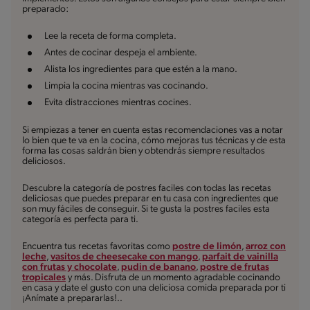
preparado:
Lee la receta de forma completa.
Antes de cocinar despeja el ambiente.
Alista los ingredientes para que estén a la mano.
Limpia la cocina mientras vas cocinando.
Evita distracciones mientras cocines.
Si empiezas a tener en cuenta estas recomendaciones vas a notar
lo bien que te va en la cocina, cómo mejoras tus técnicas y de esta
forma las cosas saldrán bien y obtendrás siempre resultados
deliciosos.
Descubre la categoría de postres faciles con todas las recetas
deliciosas que puedes preparar en tu casa con ingredientes que
son muy fáciles de conseguir. Si te gusta la postres faciles esta
categoría es perfecta para ti.
Encuentra tus recetas favoritas como
postre de limón
,
arroz con
leche
,
vasitos de cheesecake con mango
,
parfait de vainilla
con frutas y chocolate
,
pudin de banano
,
postre de frutas
tropicales
y más. Disfruta de un momento agradable cocinando
en casa y date el gusto con una deliciosa comida preparada por ti
¡Anímate a prepararlas!..